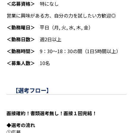
＜応募資格＞
特になし
営業に興味がある方、自分の力を試したい方歓迎◎
＜勤務曜日＞
平日（月, 火, 水, 木, 金）
＜勤務日数＞
週2日以上
＜勤務時間＞
9：30〜18：30の間（1日5時間以上）
＜募集人数＞
10名
【選考フロー】
面接確約！書類選考無し！面接１回完結！
◆選考の流れ
①応募